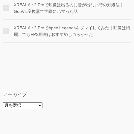
XREAL Air 2 Proで映像は出るのに音が出ない時の対処法｜
GooVis変換器で実際にハマった話
XREAL Air 2 ProでApex Legendsをプレイしてみた｜映像は綺
麗。でもFPS用途はおすすめしづらかった
アーカイブ
ア
ー
カ
イ
ブ