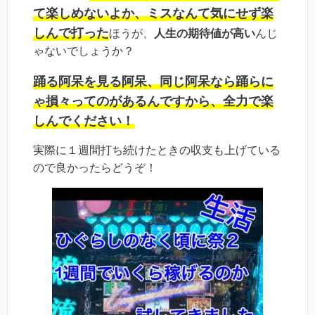
て楽しめないよか、ミスなんて気にせず楽
しんで打った
ほうが、
人生の期待値が高い
んじ
ゃないでしょうか？
踊る阿呆を見る阿呆、同じ阿呆なら踊らに
ゃ損々ってのがあるんですから、全力で楽
しんでください！
実際に１週間打ち続けたときの収支も上げている
ので良かったらどうぞ！