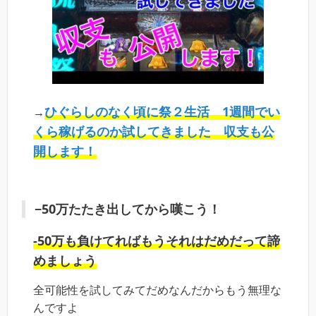
ひぐらしのなく頃に祭２生活 1週間でい
→
くら稼げるのか試してきました 収支も公
開します！
−50万たたき出してから嘆こう！
-50万も負けてればもうそれはだめだって諦
めましょう
全可能性を試してみてだめなんだからもう無理な
んですよ