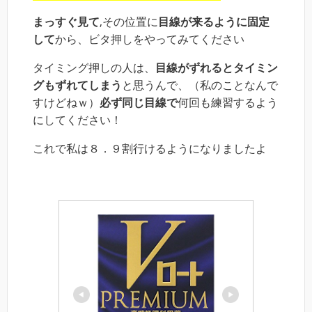
まっすぐ見て
,その位置に
目線が来るように固定
して
から、ビタ押しをやってみてください
タイミング押しの人は、
目線がずれるとタイミン
グもずれてしまう
と思うんで、（私のことなんで
すけどねｗ）
必ず同じ目線で
何回も練習するよう
にしてください！
これで私は８．９割行けるようになりましたよ