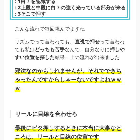
：1白７を認識する
：2上段と中段に白７の強く光っている部分が来る
：3そこで押す
こんな流れで毎回挑んでますね
リズムで
って言われても、
直視で押せ
って言われ
ても私は
どっちも苦手
なんで、自分なりに
押しや
すい位置を探した
結果、上の流れが出来ました
邪法なのかもしれませんが、それでできち
ゃったんですからしゃーないですよねｗｗ
ｗ
リールに目線を合わせろ
最後にビタ押しするときに本当に大事なと
ころは、リールと目線の位置です