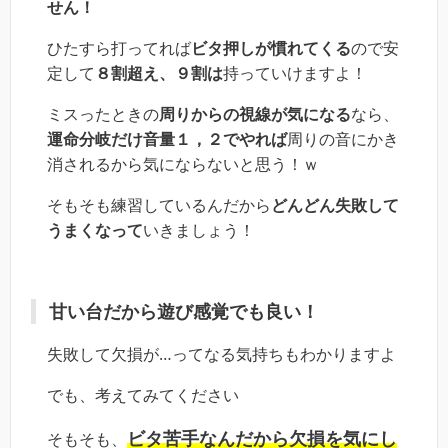
せん！
ひたすら打ってれば
ビタ押しが慣れてくる
ので安
定して
８割超え、９割は
持っていけますよ！
ミスったときの
周りからの視線が気になる
なら、
運命分岐だけ音量１，２でやれば
周りの音にかき
消されるから気にならないと思う！ｗ
そもそも練習しているんだから
どんどん失敗して
うまくなって
いきましょう！
甘い台だから遊び感覚でも良い！
失敗して欠損が…ってなる気持ちもわかりますよ
でも、考えてみてください
ビタ苦手なんだから欠損を気にし
そもそも、