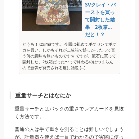
SVクレイ・バ
ーストを買っ
て開封した結
果 2枚箱…
だと！？
どうも！Kzumaです。 今回は初めてポケセンでポケ
カを買い、しかもそれが二枚箱で嬉しかったって言
う何の意味も無いものですｗ ですが、流石に買って
開封した。2枚箱だった〜っで終わるのはつまらん
ので新弾が発売される度に話題 […]
重量サーチとはなにか
重量サーチとはパックの重さでレアカードを見抜
く方法です。
普通の人は手で重さを測ることは難しいでしょう
が、計量器を使えば一目でわかるので実際に使っ