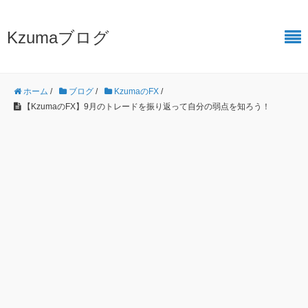
Kzumaブログ
ホーム
/
ブログ
/
KzumaのFX
/
【KzumaのFX】9月のトレードを振り返って自分の弱点を知ろう！