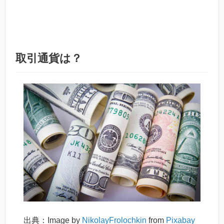
取引通貨は？
出典：Image by
NikolayFrolochkin
from
Pixabay