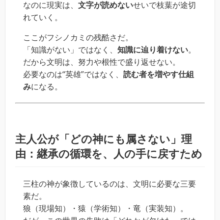
なのに現実は、
文字が読めない
せいで枝葉が途切
れていく。
ここがフシノカミの残酷さだ。
「知識がない」ではなく、
知識に辿り着けない
。
だから文明は、努力や根性で盛り返せない。
必要なのは“英雄”ではなく、
読む者を増やす仕組
み
になる。
主人公が「どの神にも属さない」理
由：継承の循環を、人の手に戻すため
三柱の神が象徴しているのは、文明に必要な三要
素だ。
狼（現場知）・猿（学術知）・竜（実装知）。