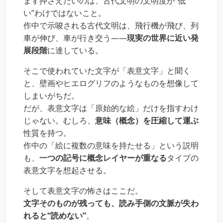
まず押さえたいのは、古代文明の文明度が“低
い”わけではないこと。
作中で示唆される古代文明は、飛行機が飛び、列
車が伸び、車が行き交う――
現実の世界に近い発
展段階
に達している。
そこで使われていた文字が「表意文字」と聞く
と、壁画やヒエログリフのようなものを想像して
しまいがちだ。
だが、表意文字は「原始的な絵」だけを指すわけ
じゃない。むしろ、
意味（概念）を圧縮して運ぶ
性質を持つ。
作中の「絵に複数の意味を持たせる」という説明
も、
一つの記号に概念レイヤーが重なる
タイプの
表意文字を想起させる。
そして表意文字の怖さはここだ。
文字そのものが残っても、読み手側の文脈が失わ
れると“読めない”
。