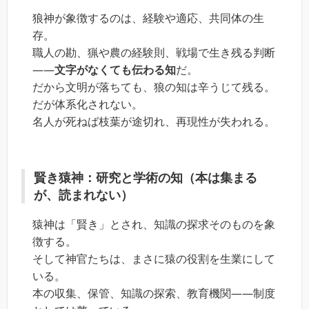
狼神が象徴するのは、経験や適応、共同体の生
存。
職人の勘、猟や農の経験則、戦場で生き残る判断
――
文字がなくても伝わる知
だ。
だから文明が落ちても、狼の知は辛うじて残る。
だが体系化されない。
名人が死ねば枝葉が途切れ、再現性が失われる。
賢き猿神：研究と学術の知（本は集まる
が、読まれない）
猿神は「賢き」とされ、知識の探求そのものを象
徴する。
そして神官たちは、まさに猿の役割を生業にして
いる。
本の収集、保管、知識の探索、教育機関――制度