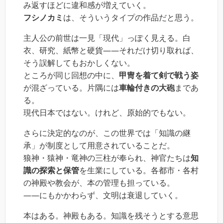
み返すほどに違和感が増えていく。
フシノカミ
は、そういうタイプの作品だと思う。
主人公の前世は一見「現代」っぽく見える。白
衣、研究、紙幣と硬貨――それだけ切り取れば、
そう誤解してもおかしくない。
ところが同じ回想の中に、
甲冑を着て剣で戦う姿
が混ざっている。片隅には
車輪付きの大砲
まであ
る。
現代日本ではない。けれど、原始的でもない。
さらに決定的なのが、この世界では「知識の継
承」が制度として用意されていることだ。
狼神・猿神・竜神の三柱が奉られ、神官たちは
知
識の探索と保管
を生業にしている。各都市・各村
の神殿や教会が、本の管理も担っている。
――にもかかわらず、文明は衰退していく。
本はある。神殿もある。知識を残そうとする意思