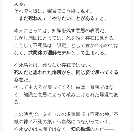
える。
それでも彼は、寝言でこう繰り返す。
「まだ死ねん」「やりたいことがある」
と。
本人にとっては、知識を残す意思の表明だ。
しかし周囲にとっては、死を拒む存在に見える。
こうして不死鳥は「設定」として置かれるのでは
なく、
共同体の理解モデル
として生まれる。
不死鳥とは、死なない存在ではない。
死んだと思われた場所から、同じ姿で戻ってくる
存在
だ。
そして主人公が戻ってくる理由は、奇跡ではな
く、知識と意思によって積み上げられた帰還であ
る。
この時点で、タイトルの多重回収（不死の神／不
紙の神／不死の紙）へ自然につながっていく。
不死なのは人間ではなく、
知の循環
の方だ――。