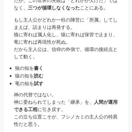
だが、この世界の失敗は「どれかが欠けた」では
なく、
三つが循環しなくなった
ことにある。
もし主人公がどれか一柱の陣営に「所属」してし
まえば、詰まりは再発する。
狼に寄れば属人化し、猿に寄れば保管で止まり、
竜に寄れば再現性が死ぬ。
だから主人公は、信仰の外側で、循環の接続点と
して動く。
狼の知を
書く
猿の知を
読む
竜の知を
試す
神の代替ではない。
神に委ねられてしまった「継承」を、
人間が運用
できる工程
に引き戻す。
この立ち位置こそが、フシノカミの主人公の特異
性だと思う。