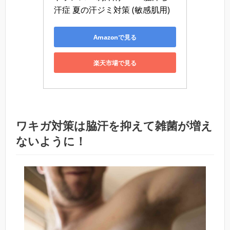
汗症 夏の汗ジミ対策 (敏感肌用)
Amazonで見る
楽天市場で見る
ワキガ対策は脇汗を抑えて雑菌が増え
ないように！