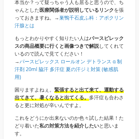
本当か？って疑っちゃう人も居ると思うので、ち
ゃんとした
医療関係者が説明しているリンク
を張
っておきますね。→
巣鴨千石皮ふ科：アポクリン
汗腺とは
もっとわかりやすく知りたい人は
パースピレック
スの商品概要に行くと画像つきで解説
してくれて
いるので読んで見てください！
→
パースピレックス ロールオン デトランス α 制
汗剤 20ml 脇汗 多汗症 夏の汗ジミ対策 (敏感肌
用)
困りますよねぇ。
緊張すると出て来て、運動する
出てきて、暑くなると出てくる。
多汗症も合わさ
ると更に対処が辛いんですよ。
これをどうにか出来ないのか色々試した結果！た
どり着いた
私の対策方法を紹介したい
と思いま
す。