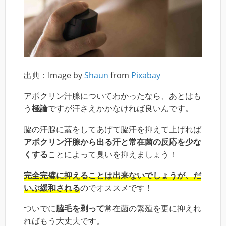
出典：Image by
Shaun
from
Pixabay
アポクリン汗腺についてわかったなら、あとはも
う
極論
ですが汗さえかかなければ良いんです。
脇の汗腺に蓋をしてあげて脇汗を抑えて上げれば
アポクリン汗腺から出る汗と常在菌の反応を少な
くする
ことによって臭いを抑えましょう！
完全完璧に抑えることは出来ないでしょうが、だ
いぶ緩和される
のでオススメです！
ついでに
脇毛を剃って
常在菌の繁殖を更に抑えれ
ればもう大丈夫です。