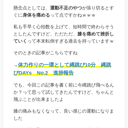
懸念点としては、
運動不足のやつ
が張り切るとす
ぐに
身体を痛める
って点ですかねｗｗｗ
私も手早く心拍数を上げて、短時間で終わらそう
としたんですけど、ただただ、
膝を痛めて挫折し
ていく
って本末転倒すぎる過去を持っていますｗ
そのときの記事がこちらですね
体力作りの一環として縄跳び10分 縄跳
→
びDAYs No.2 進捗報告
でも、今回この記事を書く前に今縄跳び飛べるん
か？って思って試してきたんですけど、ちゃんと
飛ぶことが出来ましたよ
膝の痛みもなくなって、良い感じの運動になりま
した