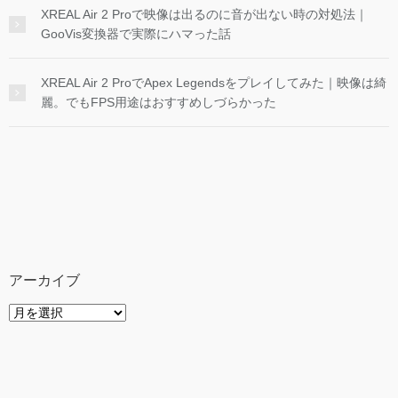
XREAL Air 2 Proで映像は出るのに音が出ない時の対処法｜
GooVis変換器で実際にハマった話
XREAL Air 2 ProでApex Legendsをプレイしてみた｜映像は綺
麗。でもFPS用途はおすすめしづらかった
アーカイブ
ア
ー
カ
イ
ブ