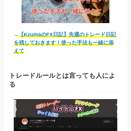
【KzumaのFX日記】先週のトレード日記
→
を残しておきます！使った手法も一緒に添
えて
トレードルールとは言っても人によ
る