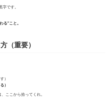
黒字です。
わる”こと。
い方（重要）
らす）
える）
は、ここから拾ってくれ。