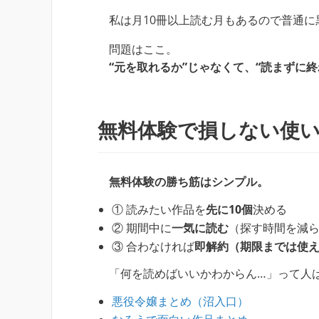
私は月10冊以上読む月もあるので普通に
問題はここ。
“元を取れるか”じゃなくて、“読まずに終
無料体験で損しない使
無料体験の勝ち筋はシンプル。
① 読みたい作品を
先に10個
決める
② 期間中に
一気に読む
（探す時間を減
③ 合わなければ
即解約（期限までは使
「何を読めばいいかわからん…」って人
悪役令嬢まとめ（沼入口）