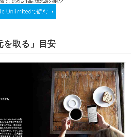
体験で、読める作品の空気感を掴む／
dle Unlimitedで読む
dで「元を取る」目安