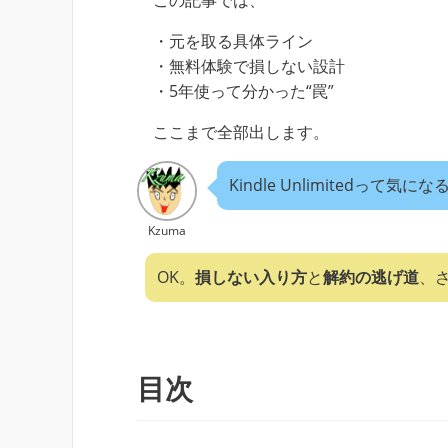
この記事では、
・元を取る具体ライン
・無料体験で損しない設計
・5年使って分かった“罠”
ここまで全部出します。
Kindle Unlimitedっ
Kzuma
OK。
損しない入り方
と
解約の逃げ道
、
目次