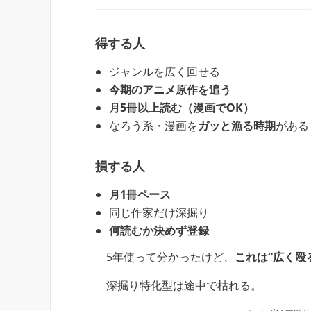
得する人
ジャンルを広く回せる
今期のアニメ原作を追う
月5冊以上読む（漫画でOK）
なろう系・漫画を
ガッと漁る時期
がある
損する人
月1冊ペース
同じ作家だけ深掘り
何読むか決めず登録
5年使って分かったけど、
これは“広く殴
深掘り特化型は途中で枯れる。